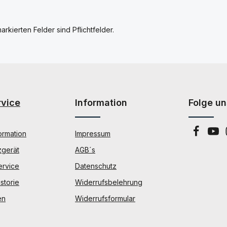
arkierten Felder sind Pflichtfelder.
rvice
Information
Folge un
ormation
Impressum
zgerät
AGB´s
ervice
Datenschutz
storie
Widerrufsbelehrung
en
Widerrufsformular