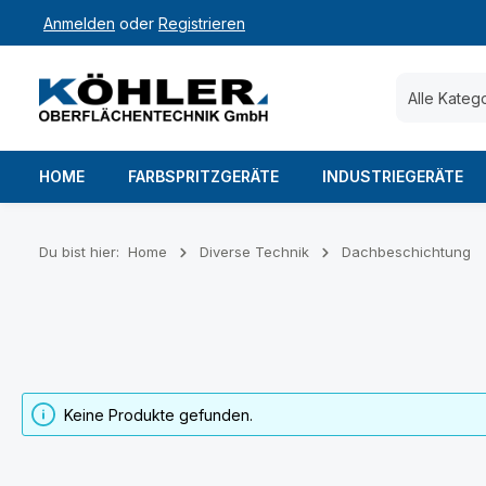
Anmelden
oder
Registrieren
 Hauptinhalt springen
Zur Suche springen
Zur Hauptnavigation springen
Alle Kateg
HOME
FARBSPRITZGERÄTE
INDUSTRIEGERÄTE
Du bist hier:
Home
Diverse Technik
Dachbeschichtung
Keine Produkte gefunden.