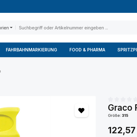
orien
FAHRBAHNMARKIERUNG
FOOD & PHARMA
SPRITZP
n
Graco 
Durchschnittl
Größe:
315
Regulärer Prei
122,57