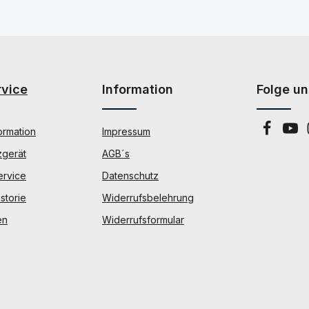
rvice
Information
Folge un
ormation
Impressum
zgerät
AGB´s
ervice
Datenschutz
storie
Widerrufsbelehrung
en
Widerrufsformular