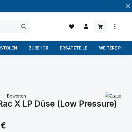
Warenkorb enth
ISTOLEN
ZUBEHÖR
ERSATZTEILE
WEITERE PROD
Bewerten
Rac X LP Düse (Low Pressure)
iche Bewertung von 0 von 5 Sternen
s:
 €