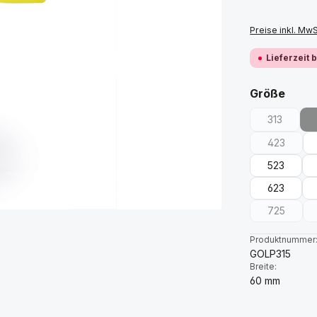
Preise inkl. Mw
Lieferzeit 
ausw
Größe
313
(Diese Opt
423
(Diese Opt
523
623
725
(Diese Opt
Produktnummer
GOLP315
Breite:
60 mm