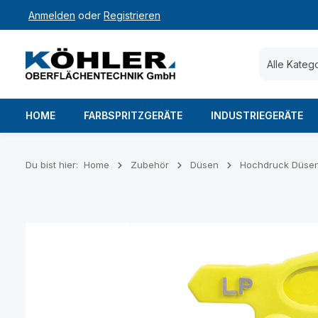
Anmelden
oder
Registrieren
 Hauptinhalt springen
Zur Suche springen
Zur Hauptnavigation springen
Alle Kateg
HOME
FARBSPRITZGERÄTE
INDUSTRIEGERÄTE
Du bist hier:
Home
Zubehör
Düsen
Hochdruck Düse
Bildergalerie überspringen