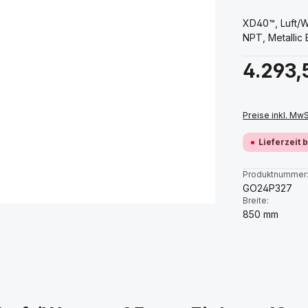
XD40™, Luft/Wa
NPT, Metallic 
Regulärer Prei
4.293,
Preise inkl. Mw
Lieferzeit 
Produktnummer
GO24P327
Breite:
850 mm