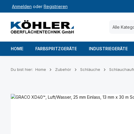
Anmelden
oder
Registrieren
 Hauptinhalt springen
Zur Suche springen
Zur Hauptnavigation springen
Alle Kateg
HOME
FARBSPRITZGERÄTE
INDUSTRIEGERÄTE
Du bist hier:
Home
Zubehör
Schläuche
Schlauchaufr
Bildergalerie überspringen