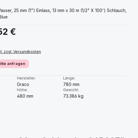
sser, 25 mm (1") Einlass, 13 mm x 30 m (1/2" X 100') Schlauch,
Blue
s:
52 €
St. zzgl. Versandkosten
bitte anfragen
:
Hersteller:
Länge:
Graco
780 mm
Höhe:
Gewicht:
480 mm
73.386 kg