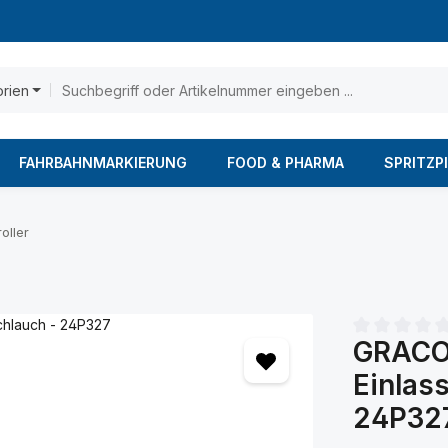
orien
FAHRBAHNMARKIERUNG
FOOD & PHARMA
SPRITZP
oller
GRACO 
Durchschnittl
Einlas
24P32