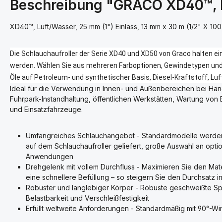
Beschreibung "GRACO XD40™, L
XD40™, Luft/Wasser, 25 mm (1") Einlass, 13 mm x 30 m (1/2" X 100
Die Schlauchaufroller der Serie XD40 und XD50 von Graco halten e
werden. Wählen Sie aus mehreren Farboptionen, Gewindetypen und 
Öle auf Petroleum- und synthetischer Basis, Diesel-Kraftstoff, Luf
Ideal für die Verwendung in Innen- und Außenbereichen bei Hän
Fuhrpark-Instandhaltung, öffentlichen Werkstätten, Wartung von
und Einsatzfahrzeuge.
Umfangreiches Schlauchangebot - Standardmodelle werden k
auf dem Schlauchaufroller geliefert, große Auswahl an opti
Anwendungen
Drehgelenk mit vollem Durchfluss - Maximieren Sie den Mate
eine schnellere Befüllung – so steigern Sie den Durchsatz in
Robuster und langlebiger Körper - Robuste geschweißte Sp
Belastbarkeit und Verschleißfestigkeit
Erfüllt weltweite Anforderungen - Standardmäßig mit 90°-W