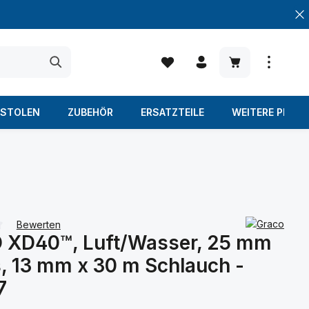
Warenkorb enth
ISTOLEN
ZUBEHÖR
ERSATZTEILE
WEITERE PROD
Bewerten
XD40™, Luft/Wasser, 25 mm
iche Bewertung von 0 von 5 Sternen
s, 13 mm x 30 m Schlauch -
7