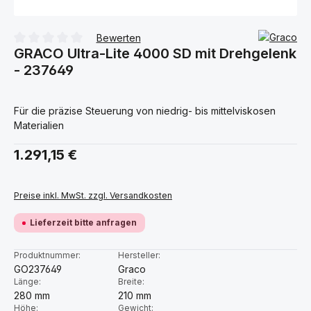
Bewerten
GRACO Ultra-Lite 4000 SD mit Drehgelenk
Durchschnittliche Bewertung von 0 von 5 Sternen
- 237649
Für die präzise Steuerung von niedrig- bis mittelviskosen
Materialien
Regulärer Preis:
1.291,15 €
Preise inkl. MwSt. zzgl. Versandkosten
Lieferzeit bitte anfragen
Produktnummer:
Hersteller:
GO237649
Graco
Länge:
Breite:
280 mm
210 mm
Höhe:
Gewicht: