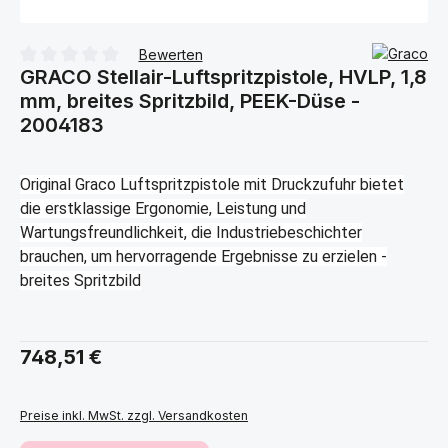
Bewerten
GRACO Stellair-Luftspritzpistole, HVLP, 1,8
Durchschnittliche Bewertung von 0 von 5 Sternen
mm, breites Spritzbild, PEEK-Düse -
2004183
Original Graco Luftspritzpistole mit Druckzufuhr bietet
die erstklassige Ergonomie, Leistung und
Wartungsfreundlichkeit, die Industriebeschichter
brauchen, um hervorragende Ergebnisse zu erzielen -
breites Spritzbild
Regulärer Preis:
748,51 €
Preise inkl. MwSt. zzgl. Versandkosten