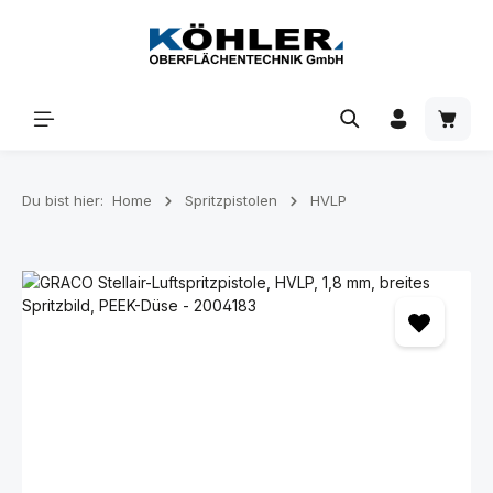
Zum Hauptinhalt springen
Waren
Du bist hier:
Home
Spritzpistolen
HVLP
Bildergalerie überspringen