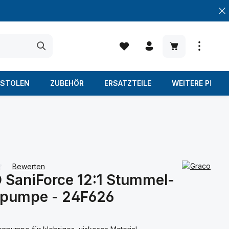
Warenkorb enth
ISTOLEN
ZUBEHÖR
ERSATZTEILE
WEITERE PROD
Bewerten
SaniForce 12:1 Stummel-
iche Bewertung von 0 von 5 Sternen
npumpe - 24F626