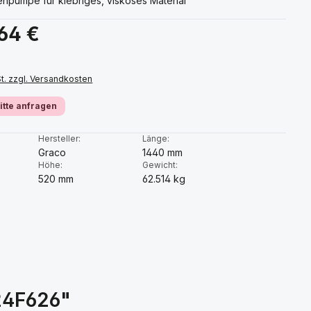
npumpe für klebriges, viskoses Material
s:
,64 €
St. zzgl. Versandkosten
bitte anfragen
:
Hersteller:
Länge:
Graco
1440 mm
Höhe:
Gewicht:
520 mm
62.514 kg
24F626"