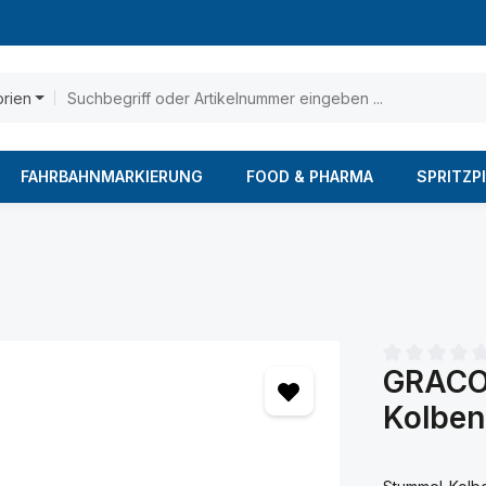
orien
FAHRBAHNMARKIERUNG
FOOD & PHARMA
SPRITZP
GRACO 
Durchschnittl
Kolbe