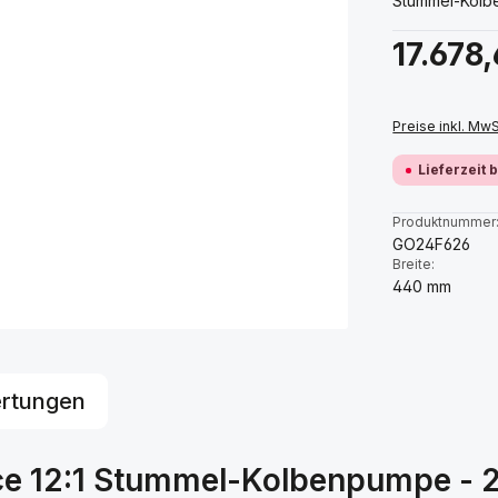
Stummel-Kolbe
Regulärer Prei
17.678
Preise inkl. Mw
Lieferzeit 
Produktnummer
GO24F626
Breite:
440 mm
rtungen
e 12:1 Stummel-Kolbenpumpe - 