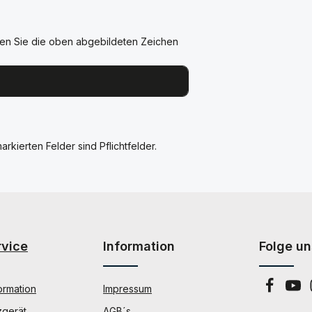
en Sie die oben abgebildeten Zeichen
arkierten Felder sind Pflichtfelder.
rvice
Information
Folge un
ormation
Impressum
zgerät
AGB´s