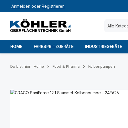
Anmelden
oder
Registrieren
 Hauptinhalt springen
Zur Suche springen
Zur Hauptnavigation springen
Alle Kateg
HOME
FARBSPRITZGERÄTE
INDUSTRIEGERÄTE
Du bist hier:
Home
Food & Pharma
Kolbenpumpen
Bildergalerie überspringen