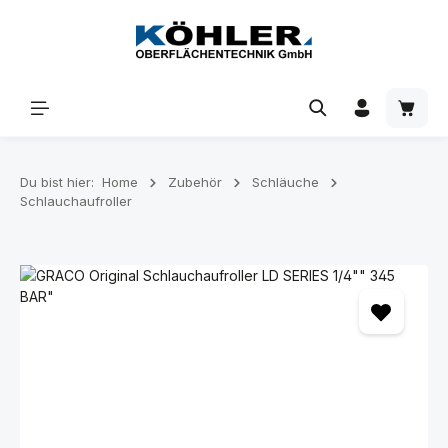
Zum Hauptinhalt springen
Waren
Du bist hier:
Home
Zubehör
Schläuche
Schlauchaufroller
Bildergalerie überspringen