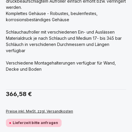
druckbeaufschlagtem Aufroller einfach erhöht bzw. verringert
werden.
Komplettes Gehäuse - Robustes, beulenfestes,
korrosionsbeständiges Gehäuse
Schlauchaufroller mit verschiedenen Ein- und Auslässen
Materialdruck je nach Schlauch und Medium 17- bis 345 bar
Schläuch in verschidenen Durchmessern und Längen
verfügbar
Verschiedene Montagehalterungen verfügbar für Wand,
Decke und Boden
Regulärer Preis:
366,58 €
Preise inkl. MwSt. zzgl. Versandkosten
Lieferzeit bitte anfragen