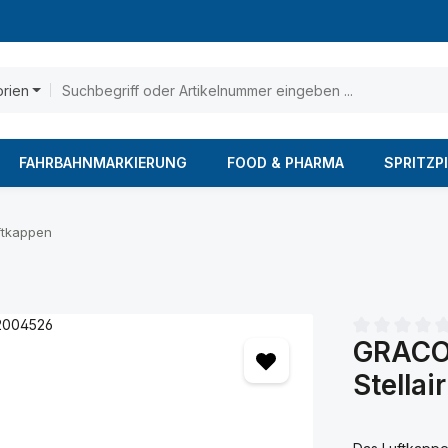
orien
FAHRBAHNMARKIERUNG
FOOD & PHARMA
SPRITZP
ftkappen
GRACO 
Durchschnittl
Stellai