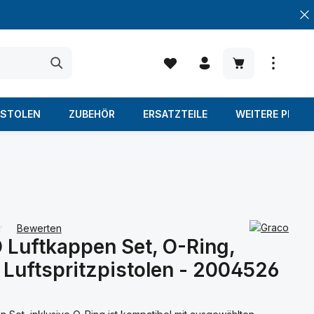
Warenkorb enth
ISTOLEN
ZUBEHÖR
ERSATZTEILE
WEITERE PROD
Bewerten
Luftkappen Set, O-Ring,
iche Bewertung von 0 von 5 Sternen
r Luftspritzpistolen - 2004526