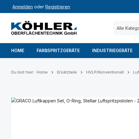
Anmelden
oder
Registrieren
 Hauptinhalt springen
Zur Suche springen
Zur Hauptnavigation springen
Alle Kateg
HOME
FARBSPRITZGERÄTE
INDUSTRIEGERÄTE
Du bist hier:
Home
Ersatzteile
HVLP/Konventionell
Lu
Bildergalerie überspringen