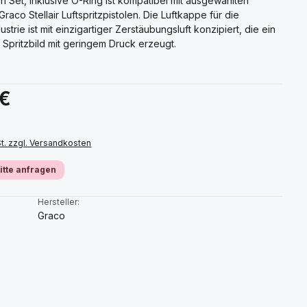
 Set, inklusive O-Ring ist kompatibel mit ausgewählten
raco Stellair Luftspritzpistolen. Die Luftkappe für die
strie ist mit einzigartiger Zerstäubungsluft konzipiert, die ein
 Spritzbild mit geringem Druck erzeugt.
s:
 €
St. zzgl. Versandkosten
bitte anfragen
:
Hersteller:
Graco