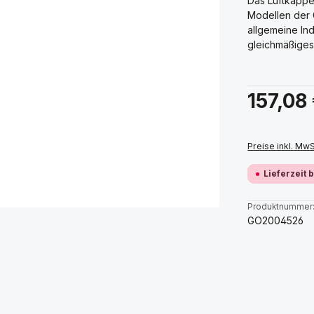
Das Luftkappen
Modellen der G
allgemeine Indu
gleichmäßiges
Regulärer Prei
157,08
Preise inkl. Mw
Lieferzeit 
Produktnummer
GO2004526