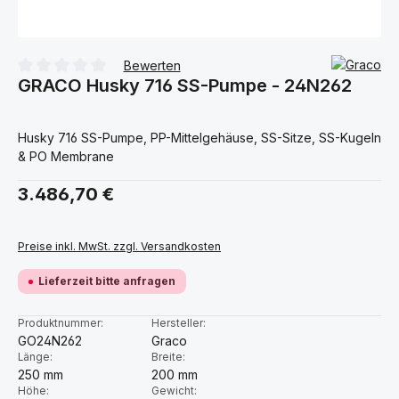
Bewerten
GRACO Husky 716 SS-Pumpe - 24N262
Durchschnittliche Bewertung von 0 von 5 Sternen
Husky 716 SS-Pumpe, PP-Mittelgehäuse, SS-Sitze, SS-Kugeln
& PO Membrane
Regulärer Preis:
3.486,70 €
Preise inkl. MwSt. zzgl. Versandkosten
Lieferzeit bitte anfragen
Produktnummer:
Hersteller:
GO24N262
Graco
Länge:
Breite:
250 mm
200 mm
Höhe:
Gewicht: