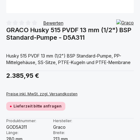
Bewerten
GRACO Husky 515 PVDF 13 mm (1/2") BSP
Durchschnittliche Bewertung von 0 von 5 Sternen
Standard-Pumpe - D5A311
Husky 515 PVDF 13 mm (1/2") BSP Standard-Pumpe, PP-
Mittelgehäuse, SS-Sitze, PTFE-Kugeln und PTFE-Membrane
Regulärer Preis:
2.385,95 €
Preise inkl. MwSt. zzgl. Versandkosten
Lieferzeit bitte anfragen
Produktnummer:
Hersteller:
GOD5A311
Graco
Länge:
Breite:
280 mm
213 mm