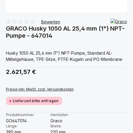
Bewerten
GRACO Husky 1050 AL 25,4 mm (1") NPT-
Durchschnittliche Bewertung von 0 von 5 Sternen
Pumpe - 647014
Husky 1050 AL 25,4 mm (1") NPT-Pumpe, Standard AL-
Mittelgehäuse, TPE-Sitze, PTFE-Kugeln und PO-Membrane
Regulärer Preis:
2.621,57 €
Preise inkl. MwSt. zzgl. Versandkosten
Lieferzeit bitte anfragen
Produktnummer:
Hersteller:
GO647014
Graco
Länge:
Breite:
390 mm
220 mm