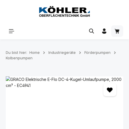
Zum Hauptinhalt springen
Waren
Du bist hier:
Home
Industriegeräte
Förderpumpen
Kolbenpumpen
Bildergalerie überspringen