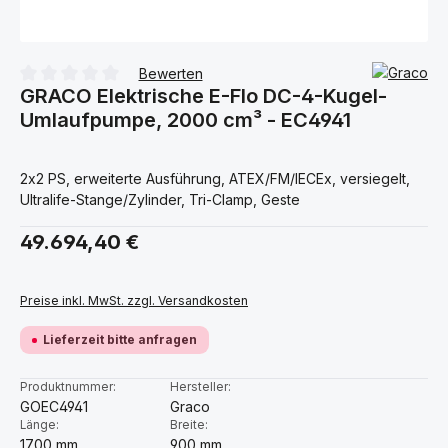
Bewerten
GRACO Elektrische E-Flo DC-4-Kugel-
Durchschnittliche Bewertung von 0 von 5 Sternen
Umlaufpumpe, 2000 cm³ - EC4941
2x2 PS, erweiterte Ausführung, ATEX/FM/IECEx, versiegelt,
Ultralife-Stange/Zylinder, Tri-Clamp, Geste
Regulärer Preis:
49.694,40 €
Preise inkl. MwSt. zzgl. Versandkosten
Lieferzeit bitte anfragen
Produktnummer:
Hersteller:
GOEC4941
Graco
Länge:
Breite:
1700 mm
900 mm