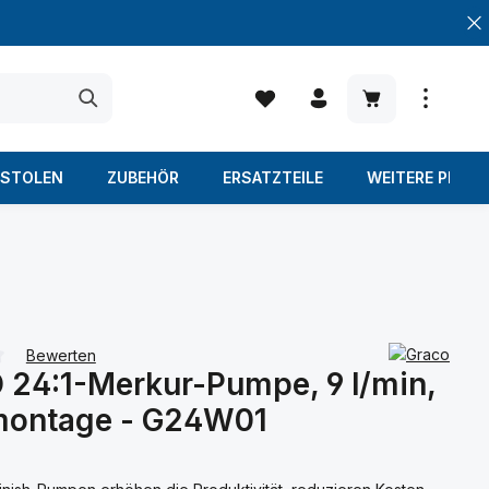
Warenkorb enth
ISTOLEN
ZUBEHÖR
ERSATZTEILE
WEITERE PROD
Bewerten
24:1-Merkur-Pumpe, 9 l/min,
iche Bewertung von 0 von 5 Sternen
ontage - G24W01