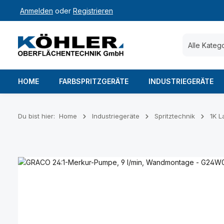
Anmelden
oder
Registrieren
 Hauptinhalt springen
Zur Suche springen
Zur Hauptnavigation springen
Alle Kateg
HOME
FARBSPRITZGERÄTE
INDUSTRIEGERÄTE
Du bist hier:
Home
Industriegeräte
Spritztechnik
1K L
Bildergalerie überspringen