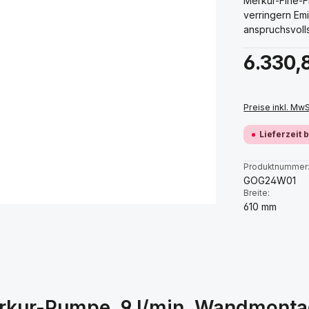
Merkur-Fine-F
verringern Em
anspruchsvolls
Regulärer Prei
6.330,
Preise inkl. Mw
Lieferzeit 
Produktnummer
GOG24W01
Breite:
610 mm
rkur-Pumpe, 9 l/min, Wandmont