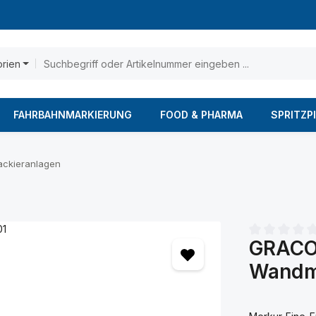
orien
FAHRBAHNMARKIERUNG
FOOD & PHARMA
SPRITZP
ackieranlagen
GRACO 
Durchschnittl
Wandm