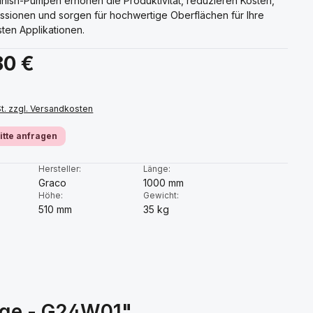
inish-Pumpen erhöhen die Produktivität, reduzieren Kosten,
issionen und sorgen für hochwertige Oberflächen für Ihre
ten Applikationen.
s:
80 €
St. zzgl. Versandkosten
bitte anfragen
:
Hersteller:
Länge:
Graco
1000 mm
Höhe:
Gewicht:
510 mm
35 kg
age - G24W01"