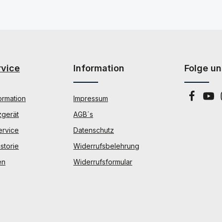
rvice
Information
Folge un
ormation
Impressum
zgerät
AGB´s
ervice
Datenschutz
storie
Widerrufsbelehrung
en
Widerrufsformular