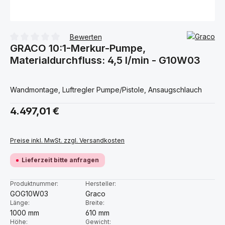
Bewerten
GRACO 10:1-Merkur-Pumpe,
Durchschnittliche Bewertung von 0 von 5 Sternen
Materialdurchfluss: 4,5 l/min - G10W03
Wandmontage, Luftregler Pumpe/Pistole, Ansaugschlauch
Regulärer Preis:
4.497,01 €
Preise inkl. MwSt. zzgl. Versandkosten
Lieferzeit bitte anfragen
Produktnummer:
Hersteller:
GOG10W03
Graco
Länge:
Breite:
1000 mm
610 mm
Höhe:
Gewicht: