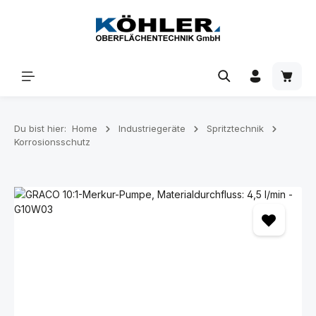
Zum Hauptinhalt springen
Waren
Du bist hier:
Home
Industriegeräte
Spritztechnik
Korrosionsschutz
Bildergalerie überspringen