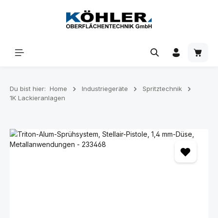
Zum Hauptinhalt springen
Waren
Du bist hier:
Home
Industriegeräte
Spritztechnik
1K Lackieranlagen
Bildergalerie überspringen