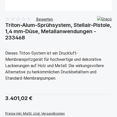
Bewerten
Triton-Alum-Sprühsystem, Stellair-Pistole,
Durchschnittliche Bewertung von 0 von 5 Sternen
1,4 mm-Düse, Metallanwendungen -
233468
Dieses Triton-System ist ein Druckluft-
Membranspritzgerät für hochwertige und dekorative
Lackierungen auf Holz und Metall. Die wirkungsvollere
Alternative zu herkömmlichen Druckbehältern und
Standard-Membranpumpen.
Regulärer Preis:
3.401,02 €
Preise inkl. MwSt. zzgl. Versandkosten