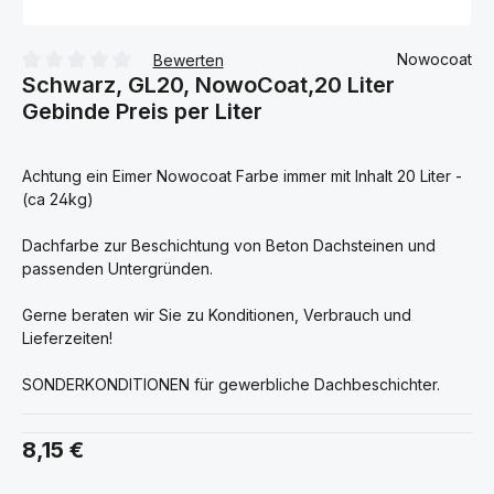
Nowocoat
Bewerten
Schwarz, GL20, NowoCoat,20 Liter
Durchschnittliche Bewertung von 0 von 5 Sternen
Gebinde Preis per Liter
Achtung ein Eimer Nowocoat Farbe immer mit Inhalt 20 Liter -
(ca 24kg)
Dachfarbe zur Beschichtung von Beton Dachsteinen und
passenden Untergründen.
Gerne beraten wir Sie zu Konditionen, Verbrauch und
Lieferzeiten!
SONDERKONDITIONEN für gewerbliche Dachbeschichter.
Regulärer Preis:
8,15 €