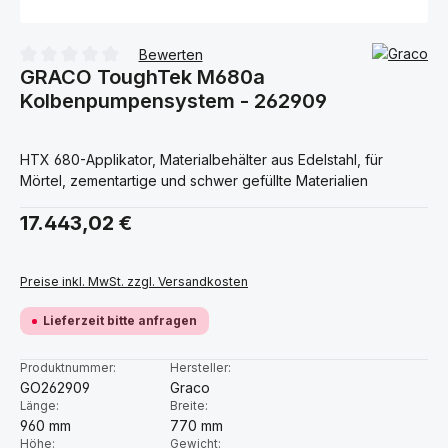
Bewerten
GRACO ToughTek M680a
Durchschnittliche Bewertung von 0 von 5 Sternen
Kolbenpumpensystem - 262909
HTX 680-Applikator, Materialbehälter aus Edelstahl, für
Mörtel, zementartige und schwer gefüllte Materialien
Regulärer Preis:
17.443,02 €
Preise inkl. MwSt. zzgl. Versandkosten
Lieferzeit bitte anfragen
Produktnummer:
Hersteller:
GO262909
Graco
Länge:
Breite:
960 mm
770 mm
Höhe:
Gewicht: