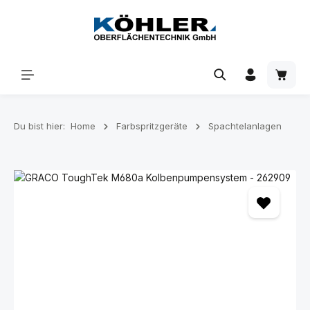
Zum Hauptinhalt springen
Waren
Du bist hier:
Home
Farbspritzgeräte
Spachtelanlagen
Bildergalerie überspringen