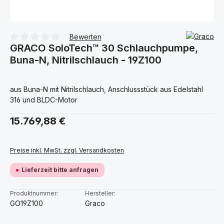
Bewerten
GRACO SoloTech™ 30 Schlauchpumpe,
Durchschnittliche Bewertung von 0 von 5 Sternen
Buna-N, Nitrilschlauch - 19Z100
aus Buna-N mit Nitrilschlauch, Anschlussstück aus Edelstahl
316 und BLDC-Motor
Regulärer Preis:
15.769,88 €
Preise inkl. MwSt. zzgl. Versandkosten
Lieferzeit bitte anfragen
Produktnummer:
Hersteller:
GO19Z100
Graco