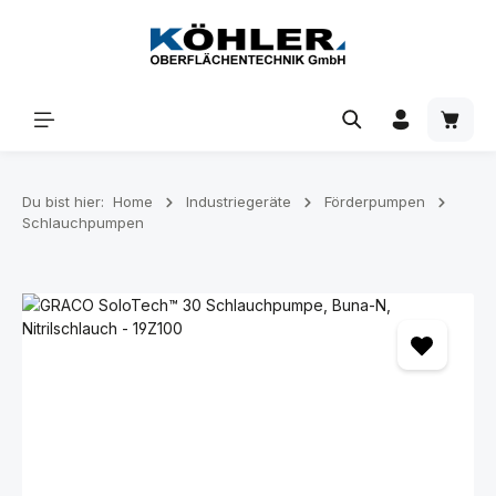
Zum Hauptinhalt springen
Waren
Du bist hier:
Home
Industriegeräte
Förderpumpen
Schlauchpumpen
Bildergalerie überspringen