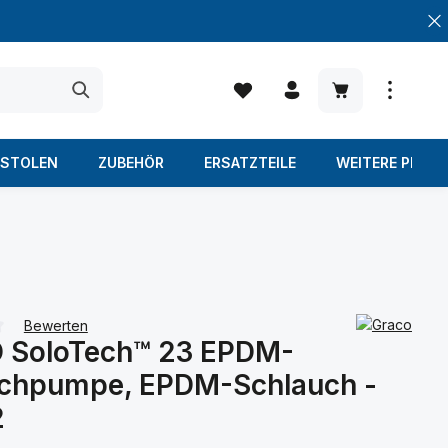
Warenkorb enth
ISTOLEN
ZUBEHÖR
ERSATZTEILE
WEITERE PROD
Bewerten
 SoloTech™ 23 EPDM-
iche Bewertung von 0 von 5 Sternen
chpumpe, EPDM-Schlauch -
2