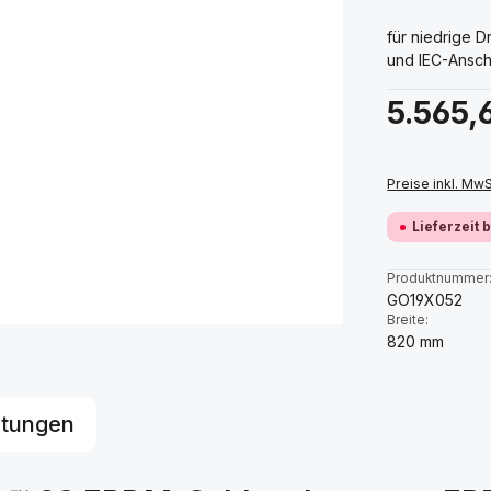
für niedrige 
und IEC-Ansch
Regulärer Prei
5.565,
Preise inkl. Mw
Lieferzeit 
Produktnummer
GO19X052
Breite:
820 mm
tungen