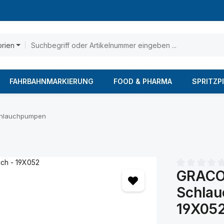
orien
FAHRBAHNMARKIERUNG
FOOD & PHARMA
SPRITZP
hlauchpumpen
GRACO
Durchschnittl
Schlau
19X05