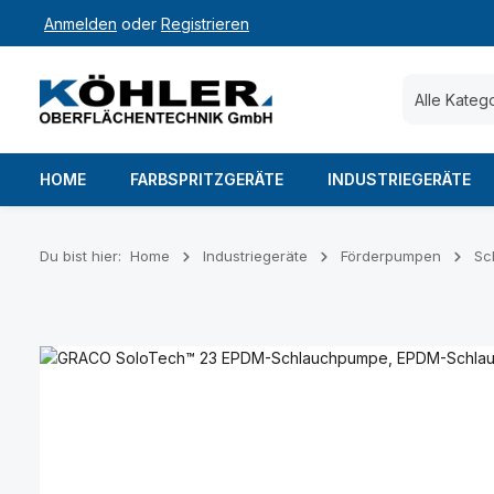
Anmelden
oder
Registrieren
 Hauptinhalt springen
Zur Suche springen
Zur Hauptnavigation springen
Alle Kateg
HOME
FARBSPRITZGERÄTE
INDUSTRIEGERÄTE
Du bist hier:
Home
Industriegeräte
Förderpumpen
Sc
Bildergalerie überspringen