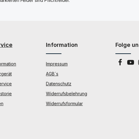
arkierten Felder sind Pflichtfelder.
rvice
Information
Folge un
ormation
Impressum
zgerät
AGB´s
ervice
Datenschutz
storie
Widerrufsbelehrung
en
Widerrufsformular