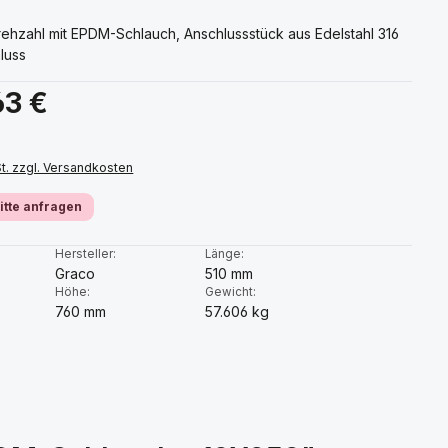
Drehzahl mit EPDM-Schlauch, Anschlussstück aus Edelstahl 316
luss
s:
63 €
St. zzgl. Versandkosten
bitte anfragen
:
Hersteller:
Länge:
Graco
510 mm
Höhe:
Gewicht:
760 mm
57.606 kg