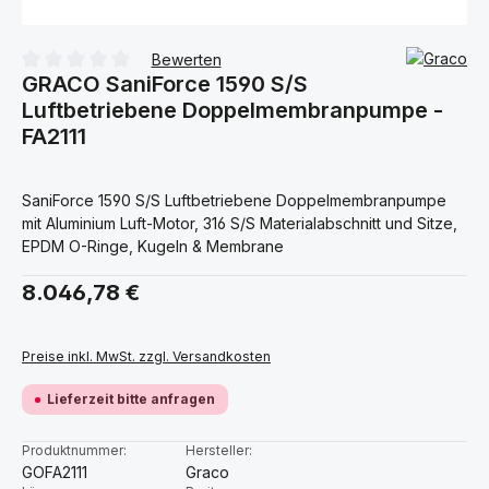
Bewerten
GRACO SaniForce 1590 S/S
Durchschnittliche Bewertung von 0 von 5 Sternen
Luftbetriebene Doppelmembranpumpe -
FA2111
SaniForce 1590 S/S Luftbetriebene Doppelmembranpumpe
mit Aluminium Luft-Motor, 316 S/S Materialabschnitt und Sitze,
EPDM O-Ringe, Kugeln & Membrane
Regulärer Preis:
8.046,78 €
Preise inkl. MwSt. zzgl. Versandkosten
Lieferzeit bitte anfragen
Produktnummer:
Hersteller:
GOFA2111
Graco