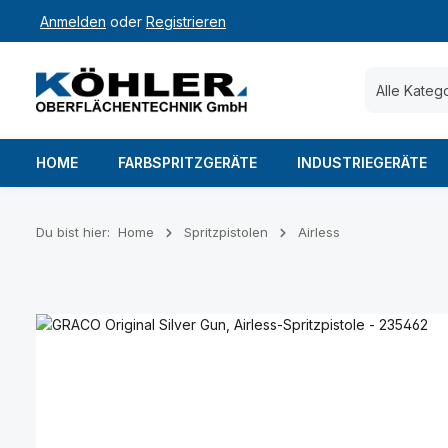
Anmelden
oder
Registrieren
 Hauptinhalt springen
Zur Suche springen
Zur Hauptnavigation springen
Alle Kateg
HOME
FARBSPRITZGERÄTE
INDUSTRIEGERÄTE
Du bist hier:
Home
Spritzpistolen
Airless
Bildergalerie überspringen