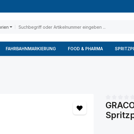
orien
FAHRBAHNMARKIERUNG
FOOD & PHARMA
SPRITZP
GRACO 
Durchschnittl
Spritz
Regulärer Prei