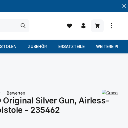
Warenkorb enth
ISTOLEN
ZUBEHÖR
ERSATZTEILE
WEITERE PROD
Bewerten
Original Silver Gun, Airless-
iche Bewertung von 0 von 5 Sternen
pistole - 235462
s: