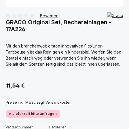
Bewerten
GRACO Original Set, Bechereinlagen -
Durchschnittliche Bewertung von 0 von 5 Sternen
17A226
Mit den branchenweit ersten innovativen FlexLiner-
Farbbeuteln ist das Reinigen ein Kinderspiel. Werfen Sie den
Beutel einfach weg oder verwenden Sie ihn wieder, wenn
Sie mit dem Spritzen fertig sind; das bleibt Ihnen überlassen.
Regulärer Preis:
11,54 €
Preise inkl. MwSt. zzgl. Versandkosten
Lieferzeit bitte anfragen
Produktnummer:
Hersteller: