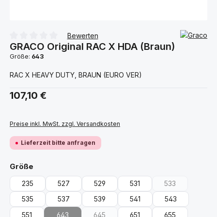
Bewerten
GRACO Original RAC X HDA (Braun)
Durchschnittliche Bewertung von 0 von 5 Sternen
Größe:
643
RAC X HEAVY DUTY, BRAUN (EURO VER)
Regulärer Preis:
107,10 €
Preise inkl. MwSt. zzgl. Versandkosten
Lieferzeit bitte anfragen
auswählen
Größe
235
527
529
531
533
(Diese Option ist
535
537
539
541
543
551
643
645
651
655