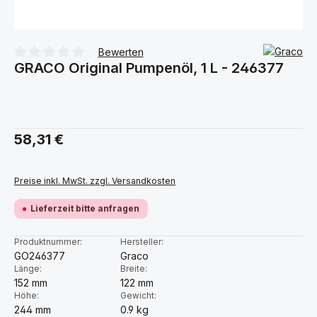
Bewerten
GRACO Original Pumpenöl, 1 L - 246377
Durchschnittliche Bewertung von 0 von 5 Sternen
Regulärer Preis:
58,31 €
Preise inkl. MwSt. zzgl. Versandkosten
Lieferzeit bitte anfragen
Produktnummer:
Hersteller:
GO246377
Graco
Länge:
Breite:
152 mm
122 mm
Höhe:
Gewicht:
244 mm
0.9 kg