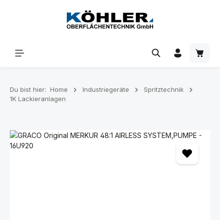
Zum Hauptinhalt springen
Waren
Du bist hier:
Home
Industriegeräte
Spritztechnik
1K Lackieranlagen
Bildergalerie überspringen