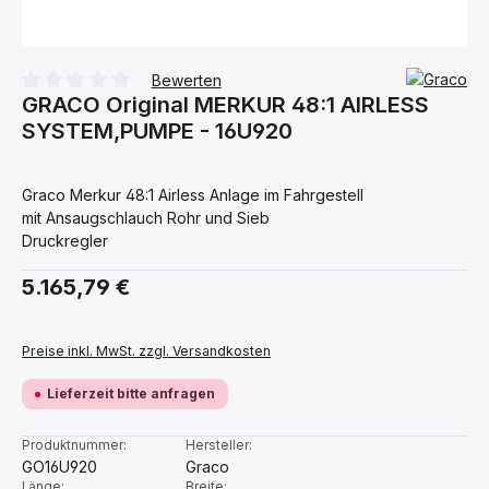
Bewerten
GRACO Original MERKUR 48:1 AIRLESS
Durchschnittliche Bewertung von 0 von 5 Sternen
SYSTEM,PUMPE - 16U920
Graco Merkur 48:1 Airless Anlage im Fahrgestell
mit Ansaugschlauch Rohr und Sieb
Druckregler
Regulärer Preis:
5.165,79 €
Preise inkl. MwSt. zzgl. Versandkosten
Lieferzeit bitte anfragen
Produktnummer:
Hersteller:
GO16U920
Graco
Länge:
Breite: