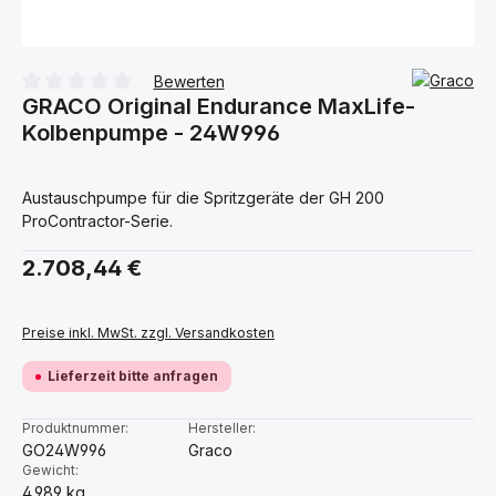
Bewerten
GRACO Original Endurance MaxLife-
Durchschnittliche Bewertung von 0 von 5 Sternen
Kolbenpumpe - 24W996
Austauschpumpe für die Spritzgeräte der GH 200
ProContractor-Serie.
Regulärer Preis:
2.708,44 €
Preise inkl. MwSt. zzgl. Versandkosten
Lieferzeit bitte anfragen
Produktnummer:
Hersteller:
GO24W996
Graco
Gewicht:
4.989 kg