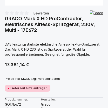
Bewerten
GRACO Mark X HD ProContractor,
Durchschnittliche Bewertung von 0 von 5 Sternen
elektrisches Airless-Spritzgerät, 230V,
Multi - 17E672
DAS leistungsstärkste elektrische Airless-Textur-Spritzgerät.
Das Mark X HD 230 ist das Spritzgerät der Wahl für
professionelle Bediener. Geeignet für große Objekte.
Regulärer Preis:
17.381,14 €
Preise inkl. MwSt. zzgl. Versandkosten
Lieferzeit bitte anfragen
Produktnummer:
Hersteller:
GO17E672
Graco