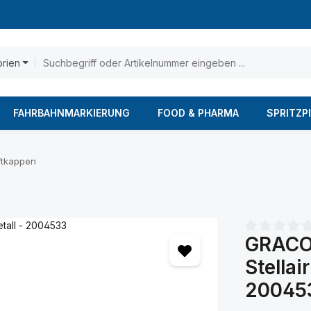
orien
FAHRBAHNMARKIERUNG
FOOD & PHARMA
SPRITZP
ftkappen
GRACO 
Durchschnittl
Stellai
20045