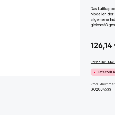
Das Luftkappen
Modellen der G
allgemeine Indu
gleichmäßiges
Regulärer Prei
126,14
Preise inkl. Mw
Lieferzeit 
Produktnummer
GO2004533