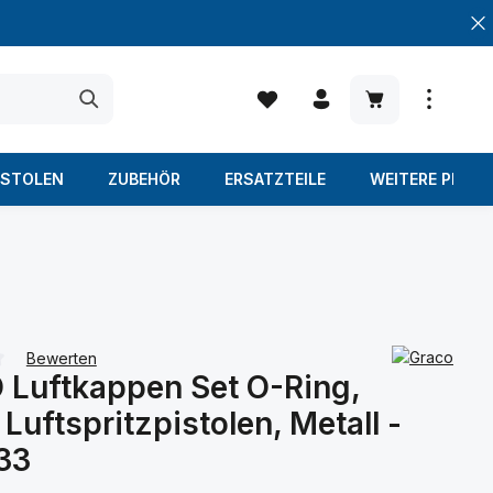
Warenkorb enth
ISTOLEN
ZUBEHÖR
ERSATZTEILE
WEITERE PROD
Bewerten
Luftkappen Set O-Ring,
iche Bewertung von 0 von 5 Sternen
r Luftspritzpistolen, Metall -
33