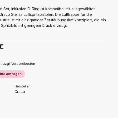
 Set, inklusive O-Ring ist kompatibel mit ausgewählten
raco Stellair Luftspritzpistolen. Die Luftkappe für die
strie ist mit einzigartiger Zerstäubungsluft konzipiert, die ein
 Spritzbild mit geringem Druck erzeugt.
s:
 €
St. zzgl. Versandkosten
bitte anfragen
:
Hersteller:
Graco