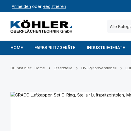
Anmelden
oder
Registrieren
 Hauptinhalt springen
Zur Suche springen
Zur Hauptnavigation springen
Alle Kateg
HOME
FARBSPRITZGERÄTE
INDUSTRIEGERÄTE
Du bist hier:
Home
Ersatzteile
HVLP/Konventionell
Lu
Bildergalerie überspringen