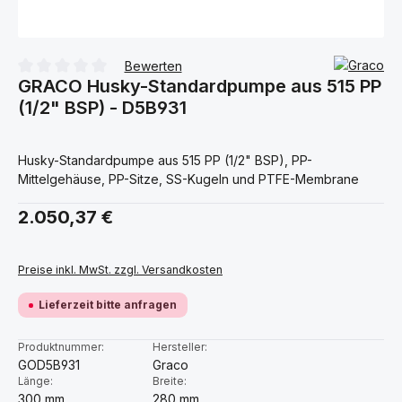
Bewerten
GRACO Husky-Standardpumpe aus 515 PP
Durchschnittliche Bewertung von 0 von 5 Sternen
(1/2" BSP) - D5B931
Husky-Standardpumpe aus 515 PP (1/2" BSP), PP-
Mittelgehäuse, PP-Sitze, SS-Kugeln und PTFE-Membrane
Regulärer Preis:
2.050,37 €
Preise inkl. MwSt. zzgl. Versandkosten
Lieferzeit bitte anfragen
Produktnummer:
Hersteller:
GOD5B931
Graco
Länge:
Breite:
300 mm
280 mm