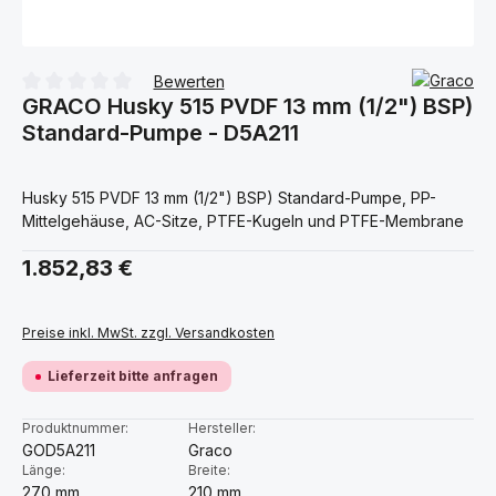
Bewerten
GRACO Husky 515 PVDF 13 mm (1/2") BSP)
Durchschnittliche Bewertung von 0 von 5 Sternen
Standard-Pumpe - D5A211
Husky 515 PVDF 13 mm (1/2") BSP) Standard-Pumpe, PP-
Mittelgehäuse, AC-Sitze, PTFE-Kugeln und PTFE-Membrane
Regulärer Preis:
1.852,83 €
Preise inkl. MwSt. zzgl. Versandkosten
Lieferzeit bitte anfragen
Produktnummer:
Hersteller:
GOD5A211
Graco
Länge:
Breite:
270 mm
210 mm