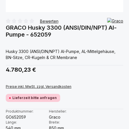
Bewerten
GRACO Husky 3300 (ANSI/DIN/NPT) Al-
Durchschnittliche Bewertung von 0 von 5 Sternen
Pumpe - 652059
Husky 3300 (ANSI/DIN/NPT) Al-Pumpe, AL-Mittelgehäuse,
BN-Sitze, CR-Kugeln & CR Membrane
Regulärer Preis:
4.780,23 €
Preise inkl. MwSt. zzgl. Versandkosten
Lieferzeit bitte anfragen
Produktnummer:
Hersteller:
GO652059
Graco
Länge:
Breite:
540 mm
850 mm