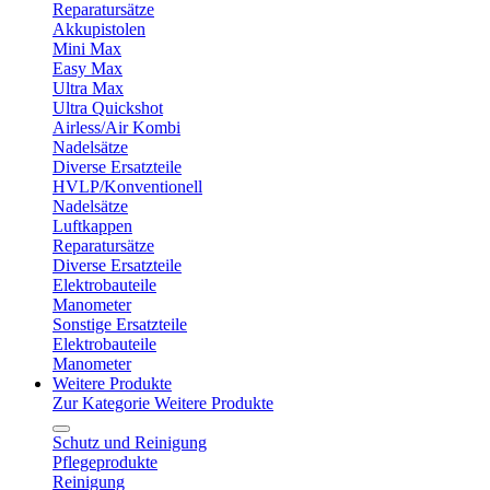
Reparatursätze
Akkupistolen
Mini Max
Easy Max
Ultra Max
Ultra Quickshot
Airless/Air Kombi
Nadelsätze
Diverse Ersatzteile
HVLP/Konventionell
Nadelsätze
Luftkappen
Reparatursätze
Diverse Ersatzteile
Elektrobauteile
Manometer
Sonstige Ersatzteile
Elektrobauteile
Manometer
Weitere Produkte
Zur Kategorie Weitere Produkte
Schutz und Reinigung
Pflegeprodukte
Reinigung