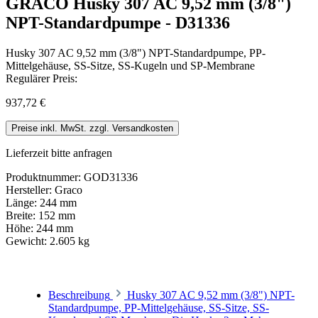
GRACO Husky 307 AC 9,52 mm (3/8")
NPT-Standardpumpe - D31336
Husky 307 AC 9,52 mm (3/8") NPT-Standardpumpe, PP-
Mittelgehäuse, SS-Sitze, SS-Kugeln und SP-Membrane
Regulärer Preis:
937,72 €
Preise inkl. MwSt. zzgl. Versandkosten
Lieferzeit bitte anfragen
Produktnummer:
GOD31336
Hersteller:
Graco
Länge:
244 mm
Breite:
152 mm
Höhe:
244 mm
Gewicht:
2.605 kg
Beschreibung
Husky 307 AC 9,52 mm (3/8") NPT-
Standardpumpe, PP-Mittelgehäuse, SS-Sitze, SS-