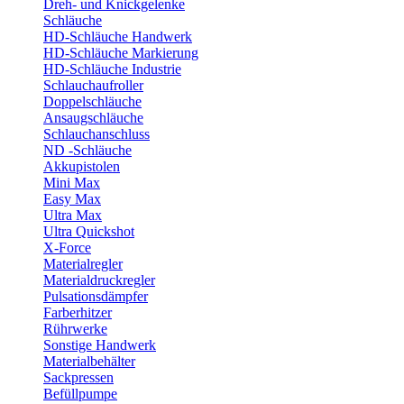
Dreh- und Knickgelenke
Schläuche
HD-Schläuche Handwerk
HD-Schläuche Markierung
HD-Schläuche Industrie
Schlauchaufroller
Doppelschläuche
Ansaugschläuche
Schlauchanschluss
ND -Schläuche
Akkupistolen
Mini Max
Easy Max
Ultra Max
Ultra Quickshot
X-Force
Materialregler
Materialdruckregler
Pulsationsdämpfer
Farberhitzer
Rührwerke
Sonstige Handwerk
Materialbehälter
Sackpressen
Befüllpumpe