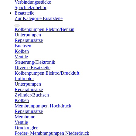
Verbindungsstücke
Spachtelzubehör
Ersatzteile
Zur Kategorie Ersatzteile
Kolbenpumpen Elektro/Benzin
Unterpumpen
Reparatursätze
Buchsen
Kolben
Ventile
Steuerung/Elektronik
Diverse Ersatzteile
Kolbenpumpen Elektro/Druckluft
Luftmotor
Unterpumpen
Reparatursätze
Zylinder/Buchsen
Kolben
Membranpumpen Hochdruck
Reparatursätze
Membrane
Ventile
Druckregler
Förder- Membranpumpen Niederdruck