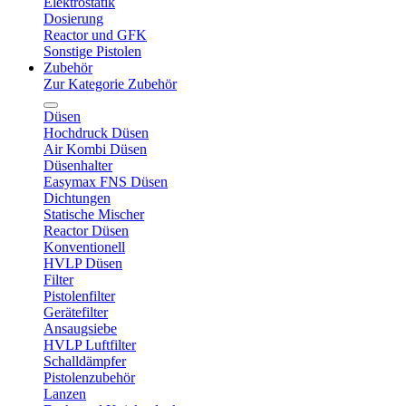
Elektrostatik
Dosierung
Reactor und GFK
Sonstige Pistolen
Zubehör
Zur Kategorie Zubehör
Düsen
Hochdruck Düsen
Air Kombi Düsen
Düsenhalter
Easymax FNS Düsen
Dichtungen
Statische Mischer
Reactor Düsen
Konventionell
HVLP Düsen
Filter
Pistolenfilter
Gerätefilter
Ansaugsiebe
HVLP Luftfilter
Schalldämpfer
Pistolenzubehör
Lanzen