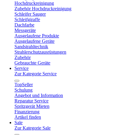
Hochdruckreinigung
Zubehör Hochdruckreinigung
Schleifer Sauger
Schleifgiraffe
Dachfarbe
Messgeräte
Ausgelaufene Produkte
Ausgelaufene Geräte
Sandstrahltechnik
Strahlerschutzausrüstungen
Zubehör
Gebrauchte Geräte
Service
Zur Kategorie Service
TopSeller
Schulung
Angebot und Information
Reparatur Service
Spritzgerät Mieten
Finanzierung
Artikel finden
Sale
Zur Kategorie Sale