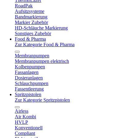
ThermoLazer
RoadPak
Aufsitzsysteme
Bandmarkierung
Markier Zubehör
HD-Schläuche Markierung
Sonstiges Zubehör
Food & Pharma
Zur Kategorie Food & Pharma
Membranpumpen
Membranpumpen elektrisch
Kolbenpumpen
Fassanlagen
Dosieranlagen
Schlauchpumpen
Fassentleerung
Spritzpistolen
Zur Kategorie Spritzpistolen
Airless
Air Kombi
HVLP
Konventionell
Compliant