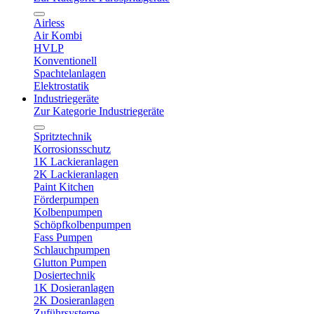
Airless
Air Kombi
HVLP
Konventionell
Spachtelanlagen
Elektrostatik
Industriegeräte
Zur Kategorie Industriegeräte
Spritztechnik
Korrosionsschutz
1K Lackieranlagen
2K Lackieranlagen
Paint Kitchen
Förderpumpen
Kolbenpumpen
Schöpfkolbenpumpen
Fass Pumpen
Schlauchpumpen
Glutton Pumpen
Dosiertechnik
1K Dosieranlagen
2K Dosieranlagen
Zuführsysteme