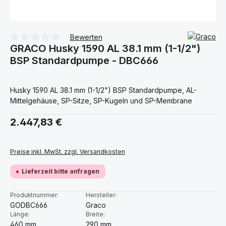
Bewerten
GRACO Husky 1590 AL 38.1 mm (1-1/2")
Durchschnittliche Bewertung von 0 von 5 Sternen
BSP Standardpumpe - DBC666
Husky 1590 AL 38.1 mm (1-1/2") BSP Standardpumpe, AL-
Mittelgehäuse, SP-Sitze, SP-Kugeln und SP-Membrane
Regulärer Preis:
2.447,83 €
Preise inkl. MwSt. zzgl. Versandkosten
Lieferzeit bitte anfragen
Produktnummer:
Hersteller:
GODBC666
Graco
Länge:
Breite:
460 mm
290 mm