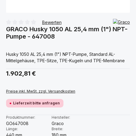
Bewerten
GRACO Husky 1050 AL 25,4 mm (1") NPT-
Durchschnittliche Bewertung von 0 von 5 Sternen
Pumpe - 647008
Husky 1050 AL 25,4 mm (1") NPT-Pumpe, Standard AL-
Mittelgehäuse, TPE-Sitze, TPE-Kugeln und TPE-Membrane
Regulärer Preis:
1.902,81 €
Preise inkl. MwSt. zzgl. Versandkosten
Lieferzeit bitte anfragen
Produktnummer:
Hersteller:
GO647008
Graco
Länge:
Breite:
440 mm
180 mm