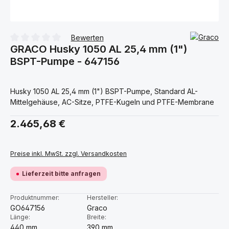
Bewerten
GRACO Husky 1050 AL 25,4 mm (1")
Durchschnittliche Bewertung von 0 von 5 Sternen
BSPT-Pumpe - 647156
Husky 1050 AL 25,4 mm (1") BSPT-Pumpe, Standard AL-
Mittelgehäuse, AC-Sitze, PTFE-Kugeln und PTFE-Membrane
Regulärer Preis:
2.465,68 €
Preise inkl. MwSt. zzgl. Versandkosten
Lieferzeit bitte anfragen
Produktnummer:
Hersteller:
GO647156
Graco
Länge:
Breite:
440 mm
390 mm