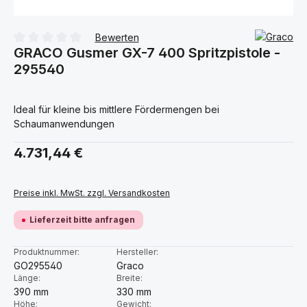
Bewerten
GRACO Gusmer GX-7 400 Spritzpistole -
Durchschnittliche Bewertung von 0 von 5 Sternen
295540
Ideal für kleine bis mittlere Fördermengen bei
Schaumanwendungen
Regulärer Preis:
4.731,44 €
Preise inkl. MwSt. zzgl. Versandkosten
Lieferzeit bitte anfragen
Produktnummer:
Hersteller:
GO295540
Graco
Länge:
Breite:
390 mm
330 mm
Höhe:
Gewicht: