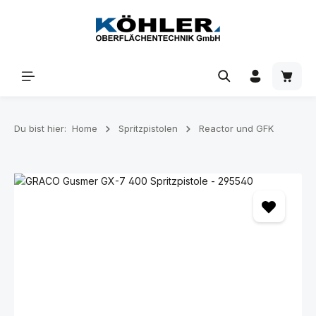
Zum Hauptinhalt springen
Waren
Du bist hier:
Home
Spritzpistolen
Reactor und GFK
Bildergalerie überspringen