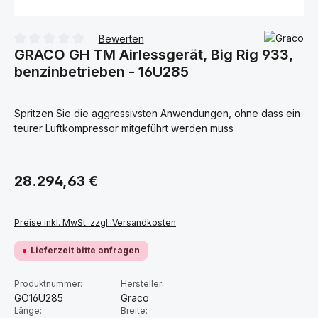
Bewerten
GRACO GH TM Airlessgerät, Big Rig 933,
Durchschnittliche Bewertung von 0 von 5 Sternen
benzinbetrieben - 16U285
Spritzen Sie die aggressivsten Anwendungen, ohne dass ein
teurer Luftkompressor mitgeführt werden muss
Regulärer Preis:
28.294,63 €
Preise inkl. MwSt. zzgl. Versandkosten
Lieferzeit bitte anfragen
Produktnummer:
Hersteller:
GO16U285
Graco
Länge:
Breite: