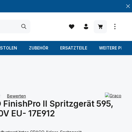
Warenkorb enth
ISTOLEN
ZUBEHÖR
ERSATZTEILE
WEITERE PROD
Bewerten
FinishPro II Spritzgerät 595,
iche Bewertung von 0 von 5 Sternen
0V EU- 17E912