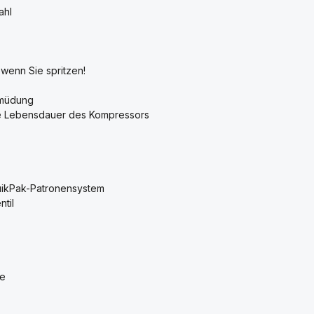
ahl
 wenn Sie spritzen!
rmüdung
ere Lebensdauer des Kompressors
uikPak-Patronensystem
til
ge