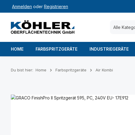
Anmelden
oder
Registrieren
 Hauptinhalt springen
Zur Suche springen
Zur Hauptnavigation springen
Alle Kateg
HOME
FARBSPRITZGERÄTE
INDUSTRIEGERÄTE
Du bist hier:
Home
Farbspritzgeräte
Air Kombi
Bildergalerie überspringen