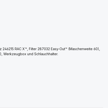
hutz 246215 RAC X™, Filter 287032 Easy-Out™ (Maschenweite 60),
l), Werkzeugbox und Schlauchhalter.