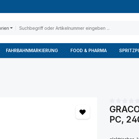
orien
FAHRBAHNMARKIERUNG
FOOD & PHARMA
SPRITZP
GRACO 
Durchschnittl
PC, 24