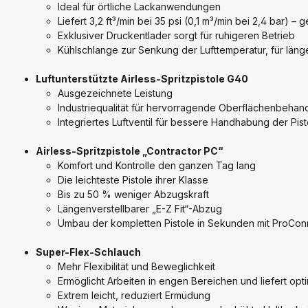
Ideal für örtliche Lackanwendungen
Liefert 3,2 ft³/min bei 35 psi (0,1 m³/min bei 2,4 bar) 
Exklusiver Druckentlader sorgt für ruhigeren Betrieb
Kühlschlange zur Senkung der Lufttemperatur, für lä
Luftunterstützte Airless-Spritzpistole G40
Ausgezeichnete Leistung
Industriequalität für hervorragende Oberflächenbehan
Integriertes Luftventil für bessere Handhabung der Pist
Airless-Spritzpistole „Contractor PC“
Komfort und Kontrolle den ganzen Tag lang
Die leichteste Pistole ihrer Klasse
Bis zu 50 % weniger Abzugskraft
Längenverstellbarer „E-Z Fit“-Abzug
Umbau der kompletten Pistole in Sekunden mit ProCon
Super-Flex-Schlauch
Mehr Flexibilität und Beweglichkeit
Ermöglicht Arbeiten in engen Bereichen und liefert opti
Extrem leicht, reduziert Ermüdung