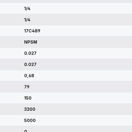
1/4
1/4
17C489
NPSM
0.027
0.027
0,68
79
150
3300
5000
0