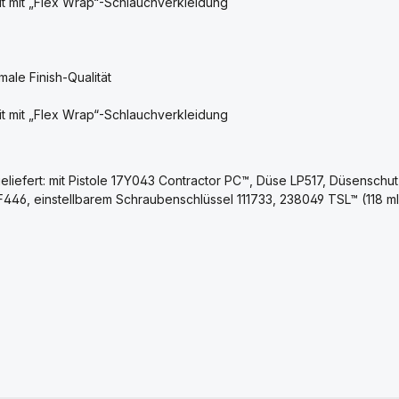
t mit „Flex Wrap“-Schlauchverkleidung
male Finish-Qualität
t mit „Flex Wrap“-Schlauchverkleidung
 geliefert: mit Pistole 17Y043 Contractor PC™, Düse LP517, Düsensc
F446, einstellbarem Schraubenschlüssel 111733, 238049 TSL™ (118 m