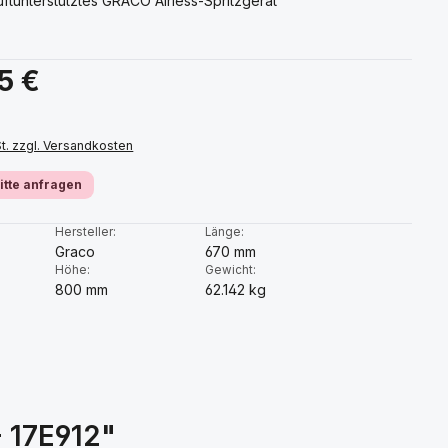
luftunterstütztes GRACO Airless-Spritzgerät
s:
5 €
St. zzgl. Versandkosten
bitte anfragen
:
Hersteller:
Länge:
Graco
670 mm
Höhe:
Gewicht:
800 mm
62.142 kg
- 17E912"