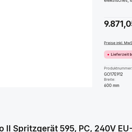
elektrisches, 
Regulärer Prei
9.871,0
Preise inkl. Mw
Lieferzeit 
Produktnummer
GO17E912
Breite:
600 mm
II Spritzgerät 595, PC, 240V EU