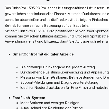
Das FinishPro II 595 PC Pro ist das leistungsstärkste luftunterstütz
gewerblichen oder industriellen Einsatz. Mit mehr Funktionen und
schneller abschließen und so die Produktivität steigern. Einfach
Betrieb für eine einfache Bedienung auf der Baustelle.
Mit dem FinishPro II 595 PC Pro profitieren Sie von zwei Spritzg
können Sie zwischen luftunterstütztem und luftlosem Spritzbetrie
Anwendungsvielfalt und Effizienz, damit Sie Aufträge schneller a
SmartControl mit digitaler Anzeige
Gleichmäßige Druckabgabe bei jedem Auftrag
Durchgehende Leistungsüberwachung und Anpassung d
Messung von Litern/Gallonen, Betriebsstunden und Dru
Support-Meldungen und Diagnoseunterstützung
Ideal für Niederdruckdüsen für Fine Finish und nebelre
FastFlush-System
Mehr Spritzen und weniger Reinigen
4-mal schnellere Reinigung der Pumpe