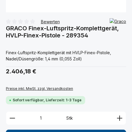
Bewerten
GRACO Finex-Luftspritz-Komplettgerät,
Durchschnittliche Bewertung von 0 von 5 Sternen
HVLP-Finex-Pistole - 289354
Finex-Luftspritz-Komplettgerät mit HVLP-Finex-Pistole,
Nadel/Düsengröße: 1,4 mm (0,055 Zoll)
Regulärer Preis:
2.406,18 €
Preise inkl. MwSt. zzgl. Versandkosten
Sofort verfügbar, Lieferzeit: 1-3 Tage
Produkt Anzahl: Gib den gewünschten Wert ein ode
Stk