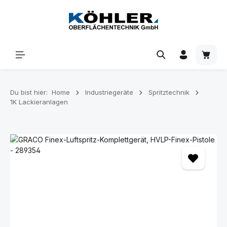
Zum Hauptinhalt springen
Waren
Du bist hier:
Home
Industriegeräte
Spritztechnik
1K Lackieranlagen
Bildergalerie überspringen