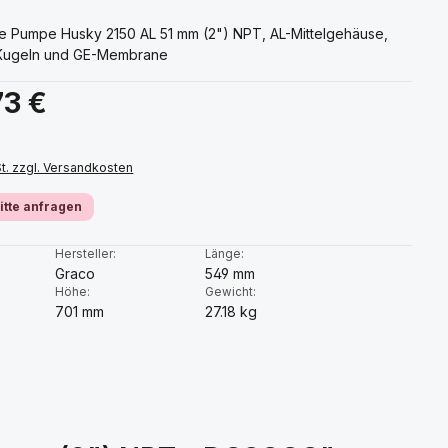
e Pumpe Husky 2150 AL 51 mm (2") NPT, AL-Mittelgehäuse,
-Kugeln und GE-Membrane
s:
73 €
St. zzgl. Versandkosten
bitte anfragen
:
Hersteller:
Länge:
Graco
549 mm
Höhe:
Gewicht:
701 mm
27.18 kg