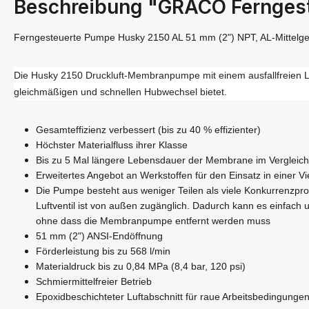
Beschreibung "GRACO Fernges
Ferngesteuerte Pumpe Husky 2150 AL 51 mm (2") NPT, AL-Mittel
Die Husky 2150 Druckluft-Membranpumpe mit einem ausfallfreien Luft
gleichmäßigen und schnellen Hubwechsel bietet.
Gesamteffizienz verbessert (bis zu 40 % effizienter)
Höchster Materialfluss ihrer Klasse
Bis zu 5 Mal längere Lebensdauer der Membrane im Verglei
Erweitertes Angebot an Werkstoffen für den Einsatz in einer 
Die Pumpe besteht aus weniger Teilen als viele Konkurrenzpr
Luftventil ist von außen zugänglich. Dadurch kann es einfach 
ohne dass die Membranpumpe entfernt werden muss
51 mm (2") ANSI-Endöffnung
Förderleistung bis zu 568 l/min
Materialdruck bis zu 0,84 MPa (8,4 bar, 120 psi)
Schmiermittelfreier Betrieb
Epoxidbeschichteter Luftabschnitt für raue Arbeitsbedingunge