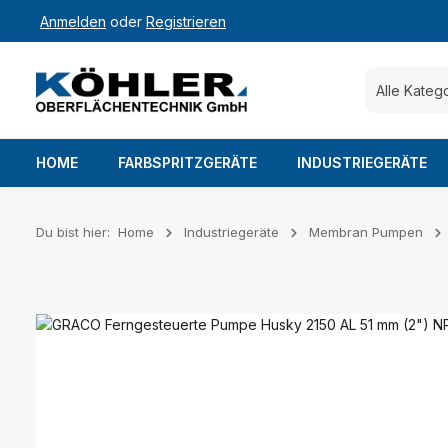
Anmelden
oder
Registrieren
 Hauptinhalt springen
Zur Suche springen
Zur Hauptnavigation springen
Alle Kateg
HOME
FARBSPRITZGERÄTE
INDUSTRIEGERÄTE
Du bist hier:
Home
Industriegeräte
Membran Pumpen
Bildergalerie überspringen