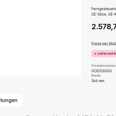
Ferngesteuert
GE-Sitze, GE
Regulärer Prei
2.578,
Preise inkl. Mw
Lieferzeit 
Produktnummer
GODG3GGG
Breite:
366 mm
tungen