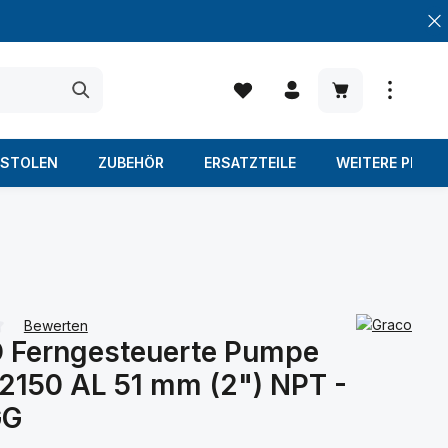
Warenkorb enth
ISTOLEN
ZUBEHÖR
ERSATZTEILE
WEITERE PROD
Bewerten
 Ferngesteuerte Pumpe
iche Bewertung von 0 von 5 Sternen
2150 AL 51 mm (2") NPT -
GG