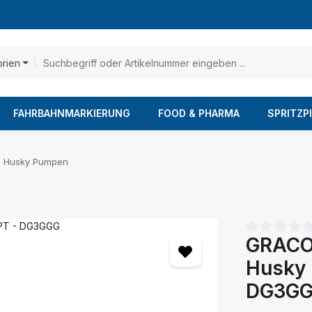
orien
FAHRBAHNMARKIERUNG
FOOD & PHARMA
SPRITZP
Husky Pumpen
GRACO
Durchschnittl
Husky 
DG3G