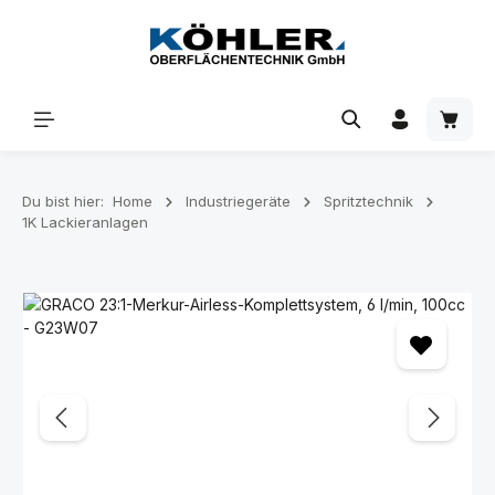
Zum Hauptinhalt springen
Waren
Du bist hier:
Home
Industriegeräte
Spritztechnik
1K Lackieranlagen
Bildergalerie überspringen