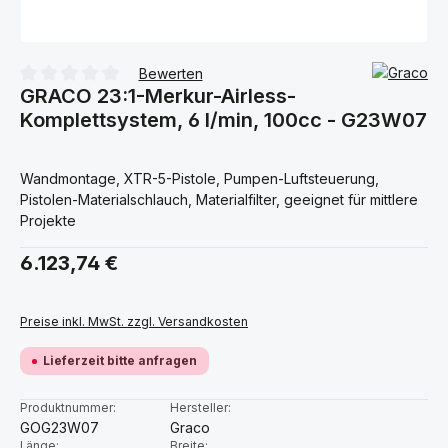
Bewerten
GRACO 23:1-Merkur-Airless-
Durchschnittliche Bewertung von 0 von 5 Sternen
Komplettsystem, 6 l/min, 100cc - G23W07
Wandmontage, XTR-5-Pistole, Pumpen-Luftsteuerung,
Pistolen-Materialschlauch, Materialfilter, geeignet für mittlere
Projekte
Regulärer Preis:
6.123,74 €
Preise inkl. MwSt. zzgl. Versandkosten
Lieferzeit bitte anfragen
Produktnummer:
Hersteller:
GOG23W07
Graco
Länge:
Breite: