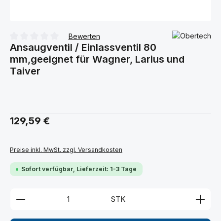
Bewerten
Ansaugventil / Einlassventil 80
Durchschnittliche Bewertung von 0 von 5 Sternen
mm,geeignet für Wagner, Larius und
Taiver
Regulärer Preis:
129,59 €
Preise inkl. MwSt. zzgl. Versandkosten
Sofort verfügbar, Lieferzeit: 1-3 Tage
Produkt Anzahl: Gib den gewünschten Wert ein ode
STK