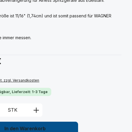
bverlängerung für Airless Spritzgeräte aus Edelstahl.
öße ist 11/16" (1,74cm) und ist somit passend für WAGNER
te immer messen.
s:
€
St. zzgl. Versandkosten
ügbar, Lieferzeit: 1-3 Tage
Anzahl: Gib den gewünschten Wert ein 
STK
In den Warenkorb