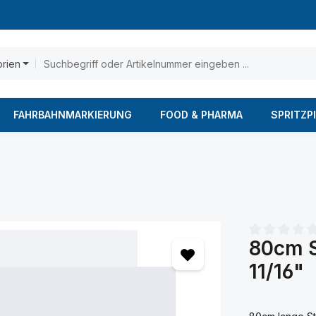
orien
FAHRBAHNMARKIERUNG
FOOD & PHARMA
SPRITZP
80cm S
Durchschnittl
11/16"