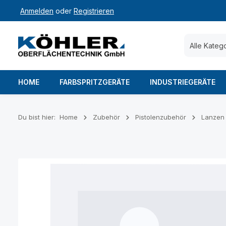
Anmelden
oder
Registrieren
 Hauptinhalt springen
Zur Suche springen
Zur Hauptnavigation springen
Alle Kateg
HOME
FARBSPRITZGERÄTE
INDUSTRIEGERÄTE
Du bist hier:
Home
Zubehör
Pistolenzubehör
Lanzen
Bildergalerie überspringen