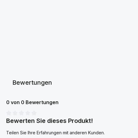
Bewertungen
0 von 0 Bewertungen
Bewerten Sie dieses Produkt!
Durchschnittliche Bewertung von 0 von 5 Sternen
Teilen Sie Ihre Erfahrungen mit anderen Kunden.