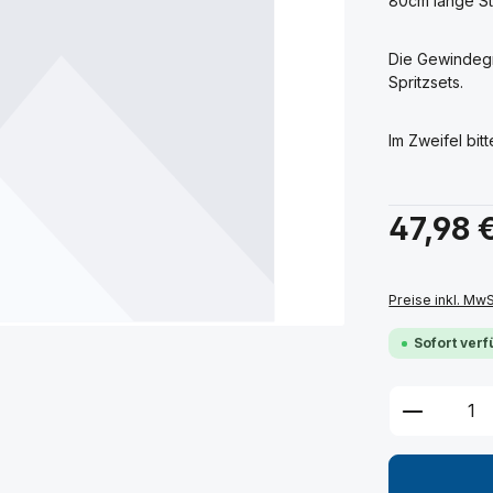
80cm lange Sta
Die Gewindegr
Spritzsets.
Im Zweifel bit
Regulärer Prei
47,98 
Preise inkl. Mw
Sofort verf
Produkt 